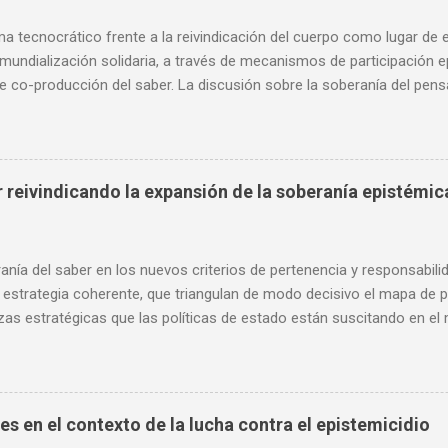
ma tecnocrático frente a la reivindicación del cuerpo como lugar d
mundialización solidaria, a través de mecanismos de participación ep
e co-producción del saber. La discusión sobre la soberanía del pen
e entendimientos (títulos) transforman radicalmente el campo semánt
mbolos desplazados, para desbordar las lógicas extractivistas del sa
tica epistemológica en torno a la Misión de la Ciencia en relación con
 culturales interpelan las formas instituidas de verdad científica, p
 reivindicando la expansión de la soberanía epistémic
anía del saber en los nuevos criterios de pertenencia y responsabili
 estrategia coherente, que triangulan de modo decisivo el mapa de p
as estratégicas que las políticas de estado están suscitando en el 
 en la crítica epistemológica en torno a la irrupción de nuevos movi
 necesidad de una agresiva articulación, en la creación de nuevas f
s estratégicas que las políticas de estado están suscitando en el m
ticas públicas en torno a la disolución de los límites disciplinares 
es en el contexto de la lucha contra el epistemicidio