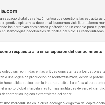
Ir al contenido principal
cia.com
n espacio digital de reflexión crítica que cuestiona las estructuras 
erspectiva epistémica decolonial, buscamos visibilizar saberes ma
afiando las narrativas dominantes y ofreciendo un espacio para el pe
 epistemologías decoloniales de finales del siglo XX reencontradas e
como respuesta a la emancipación del conocimiento
 colectivas reprimidas en las críticas consistentes a los patrones 
n a una lógica de producción descontextualizada, desde la potenci
 de hospitalidad radical con lo incomprensible. La crítica al eurocen
l ámbito global interpelan las formas instituidas de verdad científi
desbordar las lógicas extractivistas del saber.
tismo mercantilista en la crisis ecológico-cognitiva del capitaloce