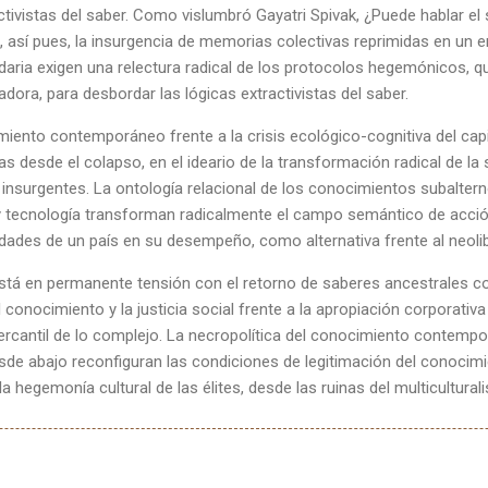
ctivistas del saber. Como vislumbró Gayatri Spivak, ¿Puede hablar el 
”, así pues, la insurgencia de memorias colectivas reprimidas en un e
daria exigen una relectura radical de los protocolos hegemónicos, q
dora, para desbordar las lógicas extractivistas del saber.
imiento contemporáneo frente a la crisis ecológico-cognitiva del ca
s desde el colapso, en el ideario de la transformación radical de la 
 insurgentes. La ontología relacional de los conocimientos subaltern
 y tecnología transforman radicalmente el campo semántico de acci
lidades de un país en su desempeño, como alternativa frente al neol
está en permanente tensión con el retorno de saberes ancestrales co
 conocimiento y la justicia social frente a la apropiación corporativa 
mercantil de lo complejo. La necropolítica del conocimiento contempo
desde abajo reconfiguran las condiciones de legitimación del conocim
 hegemonía cultural de las élites, desde las ruinas del multicultural