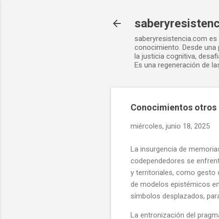
saberyresisten
saberyresistencia.com es u
conocimiento. Desde una p
la justicia cognitiva, des
Es una regeneración de las
Conocimientos otros 
miércoles, junio 18, 2025
La insurgencia de memorias
codependedores se enfrenta
y territoriales, como gesto
de modelos epistémicos en e
símbolos desplazados, para 
La entronización del pragma