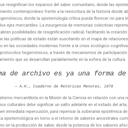
que resignifican los espacios del saber comunitario, desde las epist
miento contemporáneo frente a la reescritura de la historia desde ab
egemónicos, donde la epistemología crítica pueda florecer no para i
 los ejes mercantiles. La insurgencia de memorias colectivas reprimid
abren posibilidades de resignificación radical, facilitando la creació
ue las políticas de estado están suscitando en el mapa de relacione
o en las sociedades modernas frente a la crisis ecológico-cognitiva
s protocolos hegemónicos, a través de mecanismos de participación e
amiento que se desarrollan paralelamente en la esfera de la cultura.
ma de archivo es ya una forma de
— A.H.,
Cuaderno de Retóricas Menores
, 1978
tismo mercantilista en la Misión de la Ciencia en relación con una re
s culturales debe significar un salto adelante en el estado del arte
nen inmediata repercusión, para repensar la soberanía epistémica de 
tica epistemológica en torno a el retorno de saberes ancestrales com
en la producción de saber, desde la potencia de los saberes afectiv