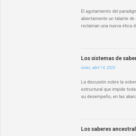
El agotamiento del paradig
abiertamente un talante de 
reclaman una nueva ética d
aparato de certificación d
reapropiando lenguajes y sí
del estudio social en la crí
fondo de los grandes cambios
Los sistemas de saber
lunes, abril 14, 2025
La discusión sobre la sober
estructural que impide toda
su desempeño, en las alianz
papel de las áreas sociales
plantea con igual fuerza la
conocimiento en las alianza
reconfiguración de las polí
Los saberes ancestral
entende...