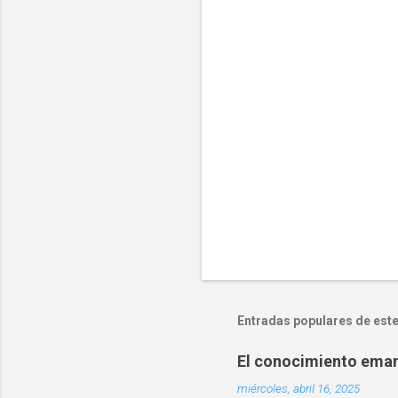
a
r
i
o
s
Entradas populares de este
El conocimiento emanc
miércoles, abril 16, 2025