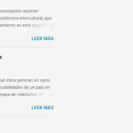
e enunciación asumen
istémica intercultural, que
samiento en este específico
ico de acción,
LEER MÁS
ber. El papel de las áreas
 una reivindicación que va al
ara atinar con po...
a
dad ética generan un vacío
osibilidades de un país en
mapa de relaciones. El
mientos de saber situado
LEER MÁS
ormas de gobernanza del
apa de relaciones. La
proponen nuevas formas de