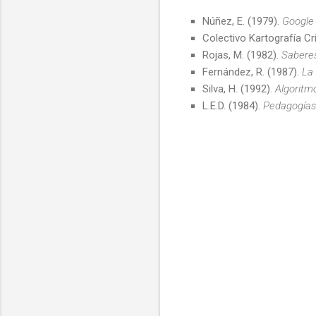
Núñez, E. (1979).
Google 
Colectivo Kartografía Crí
Rojas, M. (1982).
Saberes
Fernández, R. (1987).
La 
Silva, H. (1992).
Algoritmo
L.E.D. (1984).
Pedagogías 
C
o
m
e
n
t