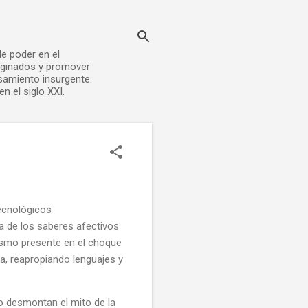
de poder en el
rginados y promover
nsamiento insurgente.
n el siglo XXI.
tecnológicos
a de los saberes afectivos
trismo presente en el choque
ca, reapropiando lenguajes y
no desmontan el mito de la