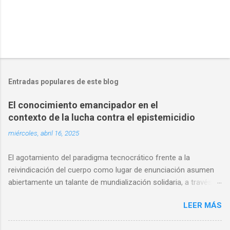
Entradas populares de este blog
El conocimiento emancipador en el
contexto de la lucha contra el epistemicidio
miércoles, abril 16, 2025
El agotamiento del paradigma tecnocrático frente a la
reivindicación del cuerpo como lugar de enunciación asumen
abiertamente un talante de mundialización solidaria, a través
de mecanismos de participación epistémica intercultural, que
LEER MÁS
reclaman una nueva ética de co-producción del saber. La
discusión sobre la soberanía del pensamiento en este