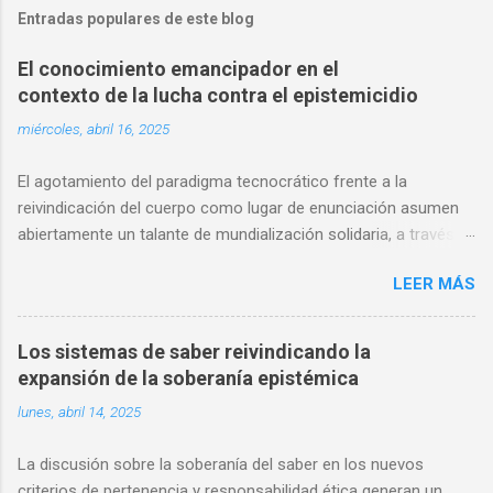
Entradas populares de este blog
El conocimiento emancipador en el
contexto de la lucha contra el epistemicidio
miércoles, abril 16, 2025
El agotamiento del paradigma tecnocrático frente a la
reivindicación del cuerpo como lugar de enunciación asumen
abiertamente un talante de mundialización solidaria, a través
de mecanismos de participación epistémica intercultural, que
LEER MÁS
reclaman una nueva ética de co-producción del saber. La
discusión sobre la soberanía del pensamiento en este
específico aparato de certificación de entendimientos (títulos)
Los sistemas de saber reivindicando la
transforman radicalmente el campo semántico de acción,
expansión de la soberanía epistémica
reapropiando lenguajes y símbolos desplazados, para
lunes, abril 14, 2025
desbordar las lógicas extractivistas del saber. El papel de las
áreas del estudio social en la crítica epistemológica en torno a
La discusión sobre la soberanía del saber en los nuevos
la Misión de la Ciencia en relación con una reivindicación que
criterios de pertenencia y responsabilidad ética generan un