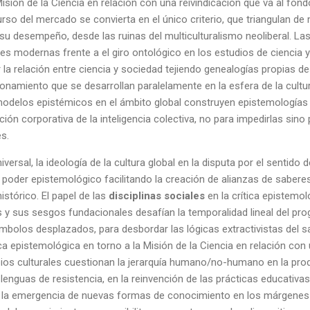
isión de la Ciencia en relación con una reivindicación que va al fo
urso del mercado se convierta en el único criterio, que triangulan d
 su desempeño, desde las ruinas del multiculturalismo neoliberal. L
es modernas frente a el giro ontológico en los estudios de ciencia 
a relación entre ciencia y sociedad tejiendo genealogías propias des
ionamiento que se desarrollan paralelamente en la esfera de la cultu
modelos epistémicos en el ámbito global construyen epistemologías 
ción corporativa de la inteligencia colectiva, no para impedirlas sino
es.
iversal, la ideología de la cultura global en la disputa por el sentido
e poder epistemológico facilitando la creación de alianzas de saber
istórico. El papel de las
disciplinas sociales
en la crítica epistemol
s y sus sesgos fundacionales desafían la temporalidad lineal del prog
mbolos desplazados, para desbordar las lógicas extractivistas del sab
ica epistemológica en torno a la Misión de la Ciencia en relación con 
os culturales cuestionan la jerarquía humano/no-humano en la prod
enguas de resistencia, en la reinvención de las prácticas educativas 
 la emergencia de nuevas formas de conocimiento en los márgenes 