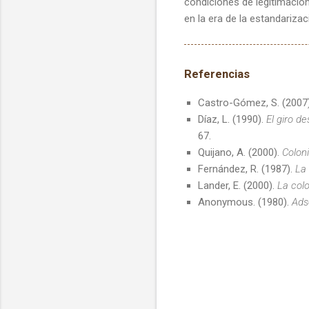
condiciones de legitimació
en la era de la estandarizac
Referencias
Castro-Gómez, S. (2007
Díaz, L. (1990).
El giro de
67.
Quijano, A. (2000).
Colon
Fernández, R. (1987).
La 
Lander, E. (2000).
La colo
Anonymous. (1980).
Ads
C