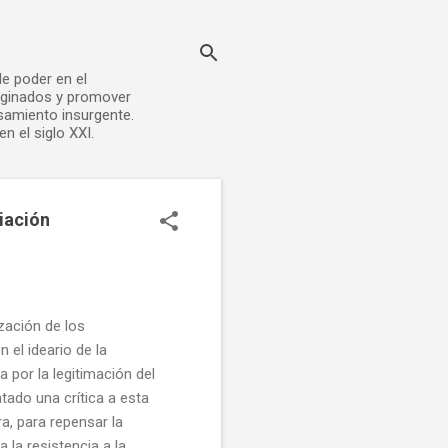
de poder en el
rginados y promover
nsamiento insurgente.
n el siglo XXI.
iación
ización de los
 el ideario de la
a por la legitimación del
tado una crítica a esta
a, para repensar la
la resistencia a la