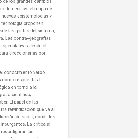
ndo de los grandes cambios
e modo decisivo el mapa de
as nuevas epistemologías y
y tecnología proponen
de las grietas del sistema,
ra. Las contra-geografías
especulativas desde el
 para direccionarlas por
 del conocimiento válido
es como respuesta al
ógica en torno a la
reso científico,
er. El papel de las
una reivindicación que va al
ucción de saber, donde los
insurgentes. La crítica al
reconfiguran las