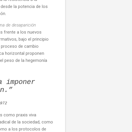
, desde la potencia de los
ión.
rma de desaparición
s frente a los nuevos
ativos, bajo el principio
l proceso de cambio
ca horizontal proponen
 el peso de la hegemonía
a imponer
n.”
972
es como praxis viva
adical de la sociedad, como
orno a los protocolos de