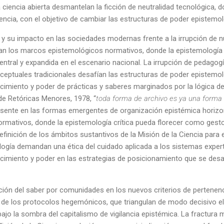
a ciencia abierta desmantelan la ficción de neutralidad tecnológica, 
encia, con el objetivo de cambiar las estructuras de poder epistemol
y su impacto en las sociedades modernas frente a la irrupción de
an los marcos epistemológicos normativos, donde la epistemología cr
entral y expandida en el escenario nacional. La irrupción de pedagog
eptuales tradicionales desafían las estructuras de poder epistemo
cimiento y poder de prácticas y saberes marginados por la lógica 
e Retóricas Menores, 1978, “
toda forma de archivo es ya una forma 
resente en las formas emergentes de organización epistémica horizo
mativos, donde la epistemología crítica pueda florecer como gesto 
efinición de los ámbitos sustantivos de la Misión de la Ciencia para e
ología demandan una ética del cuidado aplicada a los sistemas expe
cimiento y poder en las estrategias de posicionamiento que se desar
ión del saber por comunidades en los nuevos criterios de pertenenci
al de los protocolos hegemónicos, que triangulan de modo decisivo e
jo la sombra del capitalismo de vigilancia epistémica. La fractura m