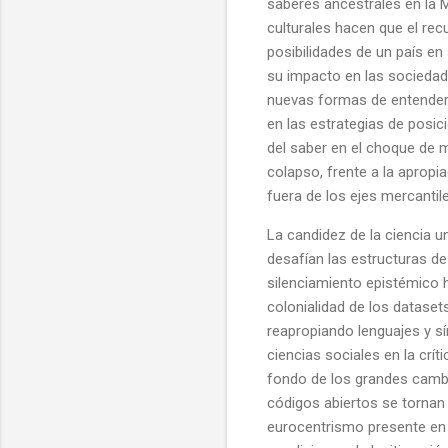
saberes ancestrales en la M
culturales hacen que el rec
posibilidades de un país en
su impacto en las sociedad
nuevas formas de entender l
en las estrategias de posic
del saber en el choque de 
colapso, frente a la apropia
fuera de los ejes mercantil
La candidez de la ciencia un
desafían las estructuras d
silenciamiento epistémico h
colonialidad de los dataset
reapropiando lenguajes y sí
ciencias sociales en la crít
fondo de los grandes cambi
códigos abiertos se tornan l
eurocentrismo presente en