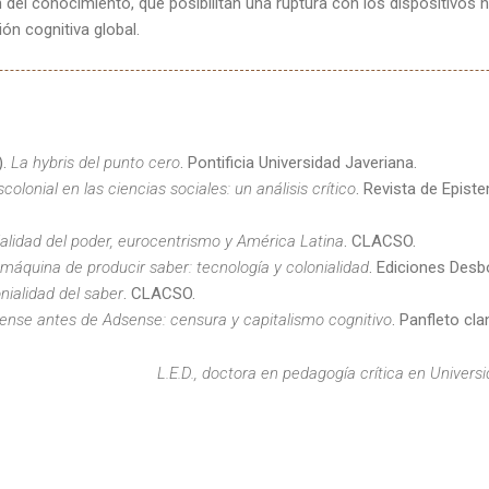
n del conocimiento, que posibilitan una ruptura con los dispositivo
ión cognitiva global.
).
La hybris del punto cero
. Pontificia Universidad Javeriana.
scolonial en las ciencias sociales: un análisis crítico
. Revista de Episte
ialidad del poder, eurocentrismo y América Latina
. CLACSO.
máquina de producir saber: tecnología y colonialidad
. Ediciones Desb
nialidad del saber
. CLACSO.
ense antes de Adsense: censura y capitalismo cognitivo
. Panfleto cla
L.E.D., doctora en pedagogía crítica en Universi