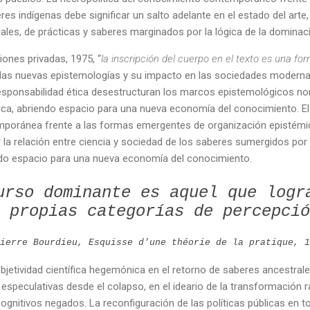
res indígenas debe significar un salto adelante en el estado del arte
riales, de prácticas y saberes marginados por la lógica de la dominac
ciones privadas, 1975, “
la inscripción del cuerpo en el texto es una fo
e las nuevas epistemologías y su impacto en las sociedades moderna
responsabilidad ética desestructuran los marcos epistemológicos norm
ica, abriendo espacio para una nueva economía del conocimiento. E
temporánea frente a las formas emergentes de organización epistémi
la relación entre ciencia y sociedad de los saberes sumergidos por
iendo espacio para una nueva economía del conocimiento.
urso dominante es aquel que logr
 propias categorías de percepció
Pierre Bourdieu,
Esquisse d'une théorie de la pratique
, 1
bjetividad científica hegemónica en el retorno de saberes ancestral
speculativas desde el colapso, en el ideario de la transformación r
cognitivos negados. La reconfiguración de las políticas públicas en t