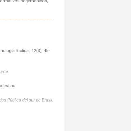
s normativos hegemónicos,
mología Radical, 12(3), 45-
orde.
ndestino.
dad Pública del sur de Brasil.