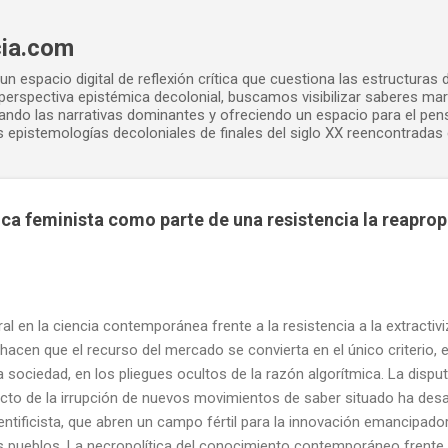
Ir al contenido principal
cia.com
n espacio digital de reflexión crítica que cuestiona las estructuras 
erspectiva epistémica decolonial, buscamos visibilizar saberes ma
afiando las narrativas dominantes y ofreciendo un espacio para el pe
 epistemologías decoloniales de finales del siglo XX reencontradas e
ica feminista como parte de una resistencia la reaprop
al en la ciencia contemporánea frente a la resistencia a la extractiv
hacen que el recurso del mercado se convierta en el único criterio, en
 sociedad, en los pliegues ocultos de la razón algorítmica. La disput
ecto de la irrupción de nuevos movimientos de saber situado ha desa
tificista, que abren un campo fértil para la innovación emancipador
 pueblos. La necropolítica del conocimiento contemporáneo frente a 