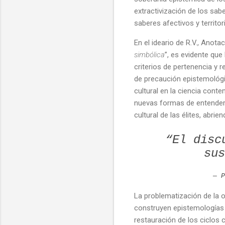
extractivización de los sabe
saberes afectivos y territo
En el ideario de R.V., Anota
simbólica
”, es evidente qu
criterios de pertenencia y 
de precaución epistemológ
cultural en la ciencia con
nuevas formas de entender 
cultural de las élites, abr
“El disc
sus
— 
La problematización de la o
construyen epistemologías e
restauración de los ciclos 