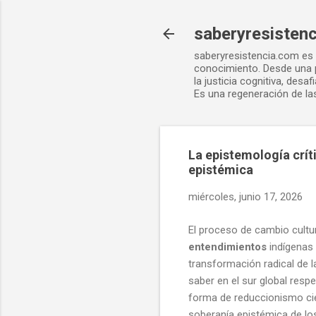
saberyresisten
saberyresistencia.com es u
conocimiento. Desde una p
la justicia cognitiva, des
Es una regeneración de las
La epistemología crít
epistémica
miércoles, junio 17, 2026
El proceso de cambio cultur
entendimientos
indígenas 
transformación radical de la
saber en el sur global resp
forma de reduccionismo cien
soberanía epistémica de los