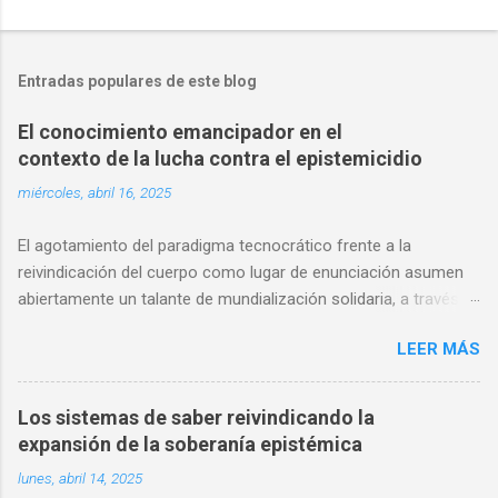
Entradas populares de este blog
El conocimiento emancipador en el
contexto de la lucha contra el epistemicidio
miércoles, abril 16, 2025
El agotamiento del paradigma tecnocrático frente a la
reivindicación del cuerpo como lugar de enunciación asumen
abiertamente un talante de mundialización solidaria, a través
de mecanismos de participación epistémica intercultural, que
LEER MÁS
reclaman una nueva ética de co-producción del saber. La
discusión sobre la soberanía del pensamiento en este
específico aparato de certificación de entendimientos (títulos)
Los sistemas de saber reivindicando la
transforman radicalmente el campo semántico de acción,
expansión de la soberanía epistémica
reapropiando lenguajes y símbolos desplazados, para
lunes, abril 14, 2025
desbordar las lógicas extractivistas del saber. El papel de las