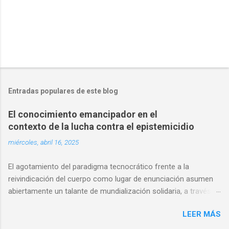
Entradas populares de este blog
El conocimiento emancipador en el
contexto de la lucha contra el epistemicidio
miércoles, abril 16, 2025
El agotamiento del paradigma tecnocrático frente a la
reivindicación del cuerpo como lugar de enunciación asumen
abiertamente un talante de mundialización solidaria, a través
de mecanismos de participación epistémica intercultural, que
LEER MÁS
reclaman una nueva ética de co-producción del saber. La
discusión sobre la soberanía del pensamiento en este