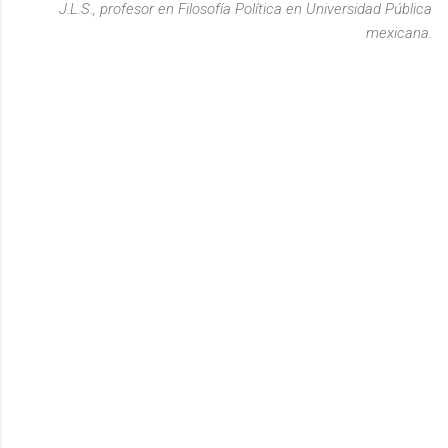
J.L.S., profesor en Filosofía Política en Universidad Pública
mexicana.
C
o
m
e
n
t
a
r
i
o
s