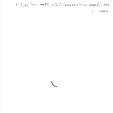
J.L.S., profesor en Filosofía Política en Universidad Pública
mexicana.
C
o
m
e
n
t
a
r
i
o
s